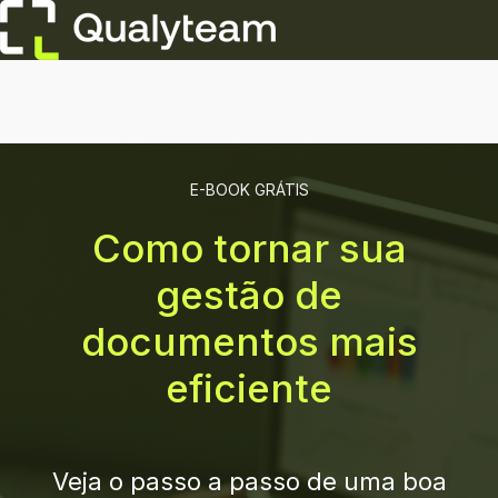
H
o
m
e
E-BOOK GRÁTIS
p
Como tornar sua
a
gestão de
g
documentos mais
e
eficiente
Veja o passo a passo de uma boa