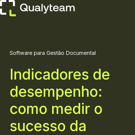
H
o
m
e
Software para Gestão Documental
p
Indicadores de
a
g
desempenho:
e
como medir o
sucesso da